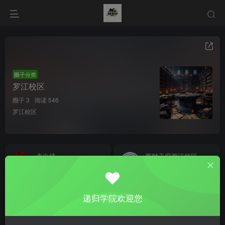
圈子分类
罗江校区
圈子 3
阅读 546
罗江校区
表白墙
西财天府罗江校区
0
57
4
207
1
聊天灌水
递归学院欢迎您
4
282