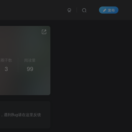
发布
圈子数
阅读量
3
99
区，遇到Bug请在这里反馈