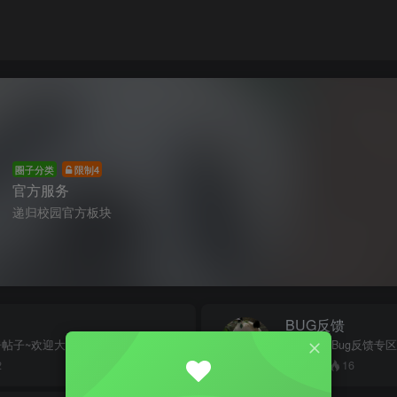
圈子分类
限制4
官方服务
递归校园官方板块
BUG反馈
告帖子~欢迎大家关注递归学院
递归校园Bug反馈专
2
0
16