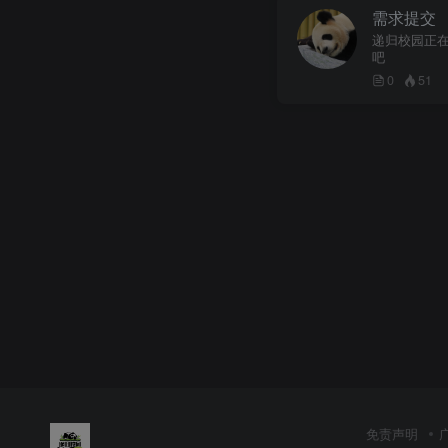
需求提交
递归校园正
吧
0
51
免责声明