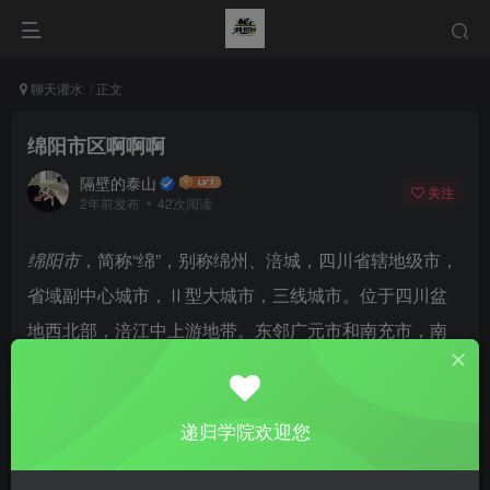
聊天灌水
正文
绵阳市区啊啊啊
隔壁的泰山
关注
2年前发布
42次阅读
绵阳市
，简称“绵”，别称绵州、涪城，四川省辖地级市，
省域副中心城市，Ⅱ型大城市，三线城市。位于四川盆
地西北部，涪江中上游地带。东邻广元市和南充市，南
接遂宁市，西接德阳市，西北与阿坝藏族羌族自治州、
甘肃省陇南市接壤
递归学院欢迎您
自己家乡
吃瓜群众