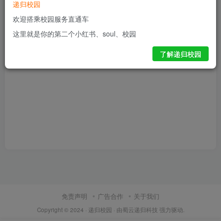
递归校园
32
0
1
2年前发布
欢迎搭乘校园服务直通车
这里就是你的第二个小红书、soul、校园
了解递归校园
免责声明
广告合作
关于我们
Copyright © 2024 ·
递归校园
· 由
蜀云递归科技
强力驱动.