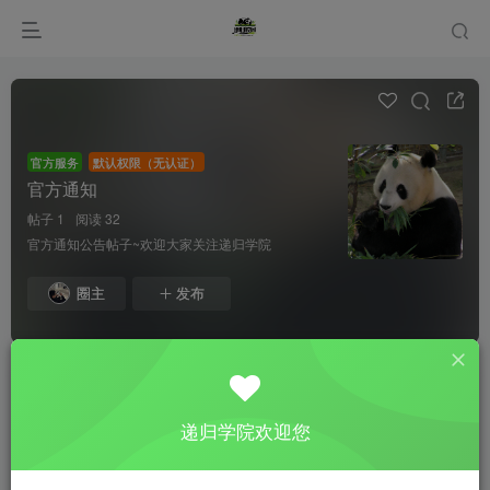
官方服务
默认权限（无认证）
官方通知
帖子 1
阅读 32
官方通知公告帖子~欢迎大家关注递归学院
圈主
发布
全部
最新发布
最新回复
递归学院欢迎您
隔壁的泰山
2024年12月8日版本公告